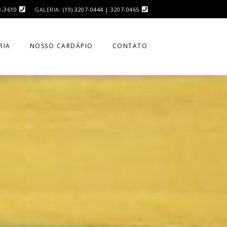
8-3610
GALERIA:
(19) 3207-0444 | 3207-0465
RIA
NOSSO CARDÁPIO
CONTATO