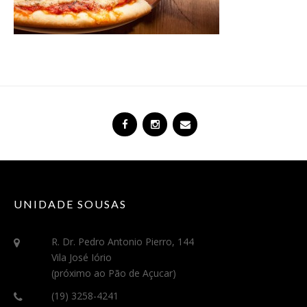
UNIDADE SOUSAS
R. Dr. Pedro Antonio Pierro, 144
Vila José Iório
(próximo ao Pão de Açucar)
(19) 3258-4241