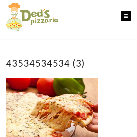
Skip
to
content
43534534534 (3)